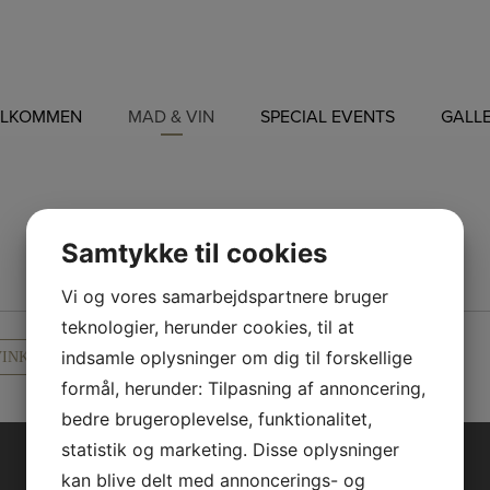
ELKOMMEN
MAD & VIN
SPECIAL EVENTS
GALLE
MAD & VIN
Samtykke til cookies
Vi og vores samarbejdspartnere bruger
teknologier, herunder cookies, til at
indsamle oplysninger om dig til forskellige
VINKORTET
SE AVEC KORTET
formål, herunder: Tilpasning af annoncering,
bedre brugeroplevelse, funktionalitet,
statistik og marketing. Disse oplysninger
kan blive delt med annoncerings- og