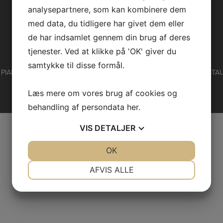
analysepartnere, som kan kombinere dem
med data, du tidligere har givet dem eller
de har indsamlet gennem din brug af deres
tjenester. Ved at klikke på 'OK' giver du
FIND OS PÅ FACEBOOK
samtykke til disse formål.
IAF | NYGADE 31 | 8600 SILKEBORG | TLF:
86 81 12 55
|
INFO@RESTAU
Læs mere om vores brug af cookies og
behandling af persondata
her
.
VIS
DETALJER
JA
NEJ
OK
JA
NEJ
NØDVENDIGE
PRÆFERENCER
AFVIS ALLE
JA
NEJ
JA
NEJ
MARKETING
STATISTIK