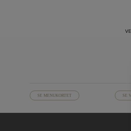
Hop
til
indholdet
V
SE MENUKORTET
SE 